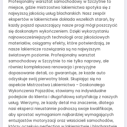
Profesjonalny warsztat samochodowy w Szczytnie to
miejsce, gdzie mistrzostwo lakiernictwa spotyka się z
najwyższą jakością usług blacharskich. Nasz zespół
ekspertów w lakiernictwie dokłada wszelkich starań, by
każdy pojazd opuszczający nasze progi mógł poszczycić
się doskonałym wykończeniem. Dzięki wykorzystaniu
najnowocześniejszych technologii oraz jakościowych
materiałów, osiągamy efekty, które potwierdzają, że
nasze lakiernicze rozwiązania są na najwyższym
światowym poziomie. Profesjonalny warsztat
samochodowy w Szczytnie to nie tylko naprawy, ale
również kompleksowa renowacja i precyzyjne
dopasowanie detali, co gwarantuje, że każde auto
odzyskuje swój pierwotny blask. Skupiając się na
aspekcie Mistrzostwa Lakiernictwa – Doskonałego
Wykończenia Pojazdów, stawiamy na indywidualne
podejście do klienta i długofalową satysfakcję z naszych
usług. Wierzymy, że każdy detal ma znaczenie, dlatego
nasi eksperci nieustannie podnoszą swoje kwalifikacje,
aby sprostać wymaganiom najbardziej wymagających
entuzjastów motoryzacji oraz właścicieli samochodów,
którzy oczekują perfection w lakiernictwie i blacharstwie.