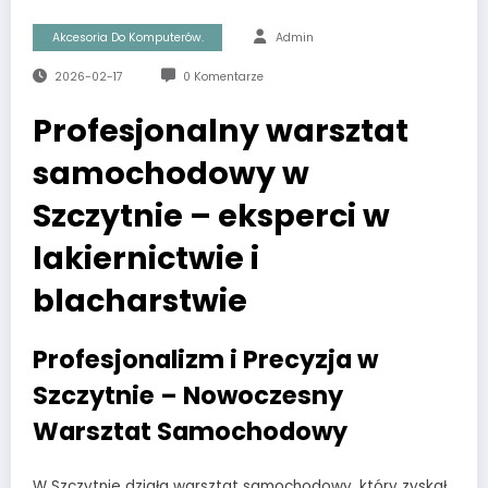
Akcesoria Do Komputerów.
Admin
2026-02-17
0 Komentarze
Profesjonalny warsztat
samochodowy w
Szczytnie – eksperci w
lakiernictwie i
blacharstwie
Profesjonalizm i Precyzja w
Szczytnie – Nowoczesny
Warsztat Samochodowy
W Szczytnie działa warsztat samochodowy, który zyskał