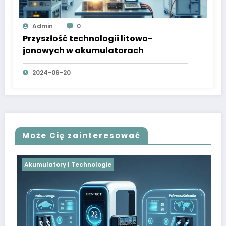
Admin
0
Przyszłość technologii litowo-
jonowych w akumulatorach
2024-06-20
Może Cię zainteresować
e
Akumulatory I Technologie