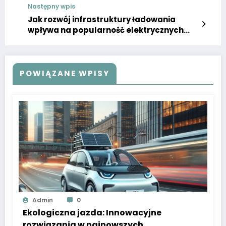
Następny wpis
Jak rozwój infrastruktury ładowania
wpływa na popularność elektrycznych
pojazdów
POWIĄZANE WPISY
Admin
0
Ekologiczna jazda: Innowacyjne
rozwiązania w najnowszych