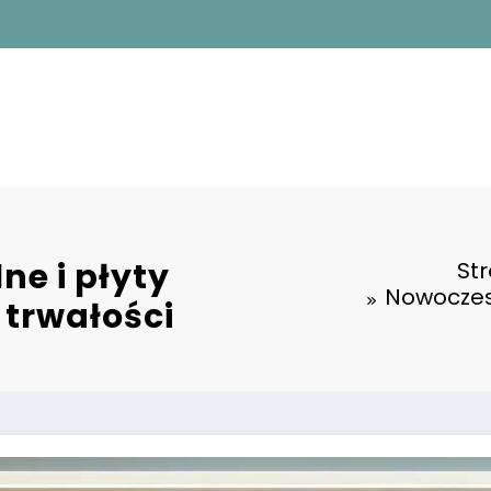
ne i płyty
St
Nowoczesn
 trwałości