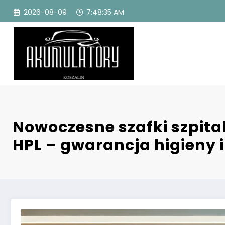
Przejdź
2026-08-09
7:48:36 AM
do
treści
Nowoczesne szafki szpital
HPL – gwarancja higieny i