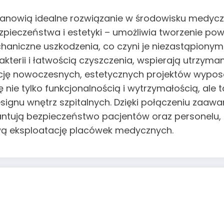
tanowią idealne rozwiązanie w środowisku medyczn
zpieczeństwa i estetyki – umożliwia tworzenie pow
aniczne uszkodzenia, co czyni je niezastąpionym
bakterii i łatwością czyszczenia, wspierają utrzym
zację nowoczesnych, estetycznych projektów wyposa
ę nie tylko funkcjonalnością i wytrzymałością, al
nu wnętrz szpitalnych. Dzięki połączeniu zaawan
rantują bezpieczeństwo pacjentów oraz personelu,
wą eksploatację placówek medycznych.