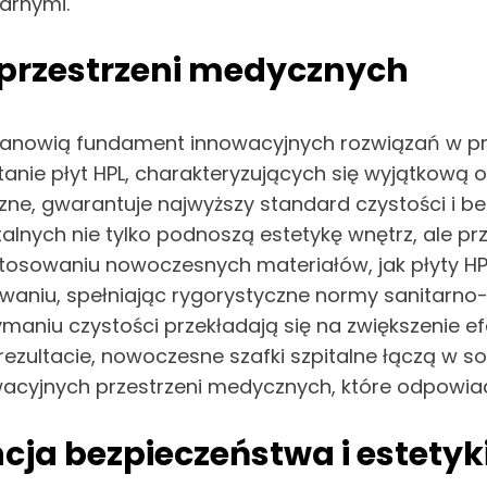
arnymi.
 przestrzeni medycznych
stanowią fundament innowacyjnych rozwiązań w pr
anie płyt HPL, charakteryzujących się wyjątkową 
ne, gwarantuje najwyższy standard czystości i 
italnych nie tylko podnoszą estetykę wnętrz, ale
zastosowaniu nowoczesnych materiałów, jak płyty H
aniu, spełniając rygorystyczne normy sanitarno-hi
maniu czystości przekładają się na zwiększenie e
rezultacie, nowoczesne szafki szpitalne łączą w s
owacyjnych przestrzeni medycznych, które odpowi
ja bezpieczeństwa i estetyk