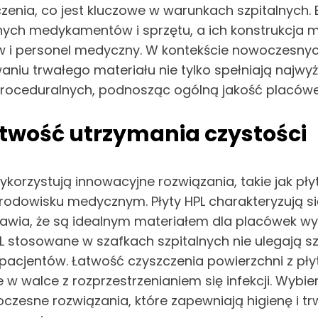
zenia, co jest kluczowe w warunkach szpitalnych
nych medykamentów i sprzętu, a ich konstrukcja mi
w i personel medyczny. W kontekście nowoczesny
waniu trwałego materiału nie tylko spełniają najwy
proceduralnych, podnosząc ogólną jakość placów
łatwość utrzymania czystości
korzystują innowacyjne rozwiązania, takie jak płyt
środowisku medycznym. Płyty HPL charakteryzują 
prawia, że są idealnym materiałem dla placówek
 HPL stosowane w szafkach szpitalnych nie ulegają s
acjentów. Łatwość czyszczenia powierzchni z płyt
 w walce z rozprzestrzenianiem się infekcji. Wybi
czesne rozwiązania, które zapewniają higienę i t