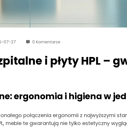
5-07-27
0 Komentarze
pitalne i płyty HPL – g
ne: ergonomia i higiena w j
konałego połączenia ergonomii z najwyższymi stan
PL, meble te gwarantują nie tylko estetyczny wygl