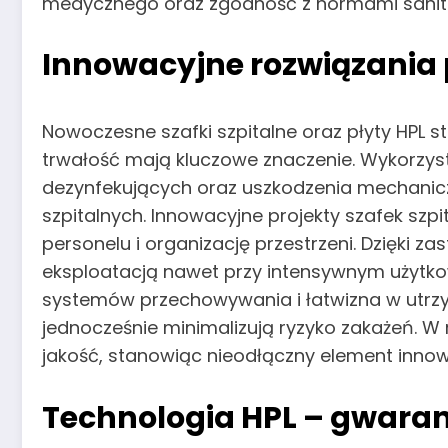
medycznego oraz zgodność z normami sanit
Innowacyjne rozwiązania
Nowoczesne szafki szpitalne oraz płyty HPL 
trwałość mają kluczowe znaczenie. Wykorzyst
dezynfekujących oraz uszkodzenia mechanicz
szpitalnych. Innowacyjne projekty szafek szp
personelu i organizację przestrzeni. Dzięki 
eksploatacją nawet przy intensywnym użytkow
systemów przechowywania i łatwizna w utrzy
jednocześnie minimalizują ryzyko zakażeń. W 
jakość, stanowiąc nieodłączny element inn
Technologia HPL – gwaranc