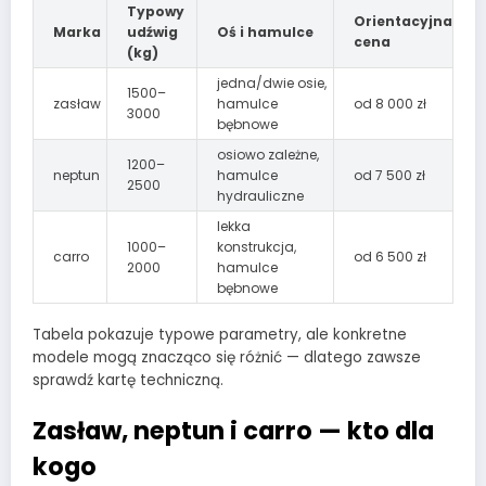
Typowy
Orientacyjna
Marka
udźwig
Oś i hamulce
cena
(kg)
jedna/dwie osie,
1500–
zasław
hamulce
od 8 000 zł
3000
bębnowe
osiowo zależne,
1200–
neptun
hamulce
od 7 500 zł
2500
hydrauliczne
lekka
1000–
konstrukcja,
carro
od 6 500 zł
2000
hamulce
bębnowe
Tabela pokazuje typowe parametry, ale konkretne
modele mogą znacząco się różnić — dlatego zawsze
sprawdź kartę techniczną.
Zasław, neptun i carro — kto dla
kogo