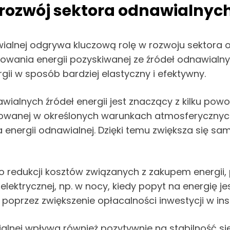
zwój sektora odnawialnych 
alnej odgrywa kluczową rolę w rozwoju sektora o
ania energii pozyskiwanej ze źródeł odnawialnych,
gii w sposób bardziej elastyczny i efektywny.
alnych źródeł energii jest znaczący z kilku powo
wanej w określonych warunkach atmosferycznych,
 energii odnawialnej. Dzięki temu zwiększa się s
 redukcji kosztów związanych z zakupem energii,
elektrycznej, np. w nocy, kiedy popyt na energię j
poprzez zwiększenie opłacalności inwestycji w ins
alnej wpływa również pozytywnie na stabilność si