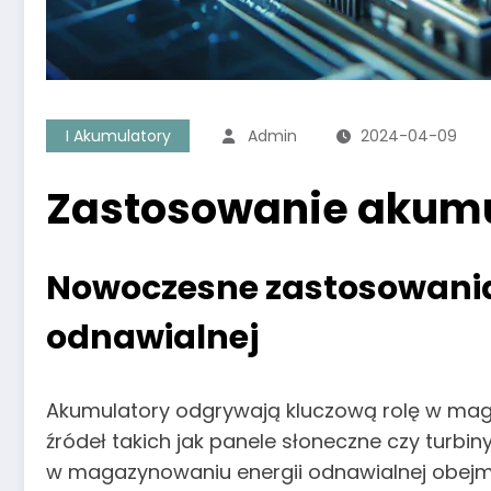
I Akumulatory
Admin
2024-04-09
Zastosowanie akumu
Nowoczesne zastosowani
odnawialnej
Akumulatory odgrywają kluczową rolę w maga
źródeł takich jak panele słoneczne czy turb
w magazynowaniu energii odnawialnej obejmu