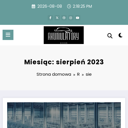
Przejdź
2026-08-08
2:18:26 PM
do
treści
Miesiąc: sierpień 2023
Strona domowa
R
sie