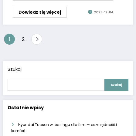
Dowiedz się więcej
2023-12-04
Stronicowanie
1
2
wpisów
Szukaj
Szukaj
Ostatnie wpisy
Hyundai Tucson w leasingu dla firm — oszczędność i
komfort