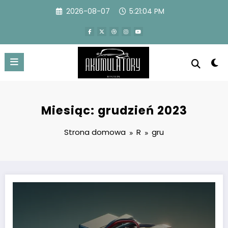
Przejdź
2026-08-07
5:21:05 PM
do
treści
Miesiąc: grudzień 2023
Strona domowa
R
gru