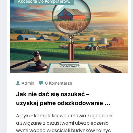
Akcesoria Do Komputerów.
Admin
0 Komentarze
Jak nie dać się oszukać –
uzyskaj pełne odszkodowanie za
szkody budynków rolnych i
Artykuł kompleksowo omawia zagadnieni
gospodarczych
a związane z oszustwami ubezpieczenio
wymi wobec właścicieli budynków rolnyc