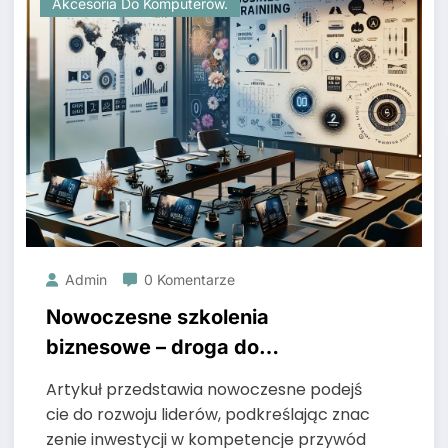
Akcesoria Do Komputerów.
Admin
0 Komentarze
Nowoczesne szkolenia
biznesowe – droga do
skutecznego rozwoju liderów
Artykuł przedstawia nowoczesne podejś
cie do rozwoju liderów, podkreślając znac
zenie inwestycji w kompetencje przywód